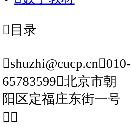

目录

shuzhi@cucp.cn

010-
65783599

北京市朝
阳区定福庄东街一号

