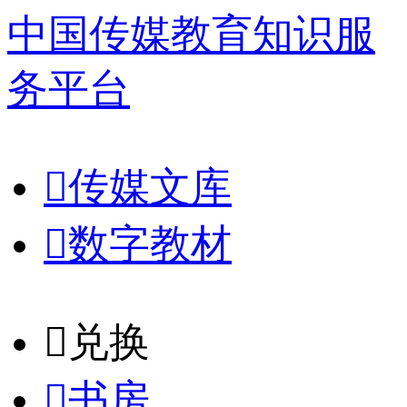
中国传媒教育知识服
务平台

传媒文库

数字教材
𐈈
兑换

书房