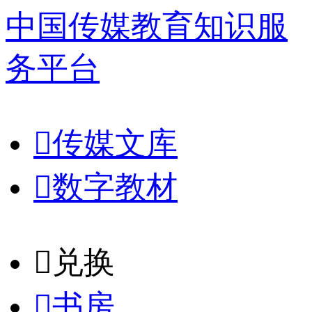
中国传媒教育知识服
务平台

传媒文库

数字教材
𐈈
兑换

书房