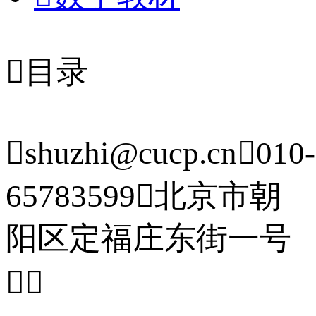

目录

shuzhi@cucp.cn

010-
65783599

北京市朝
阳区定福庄东街一号

