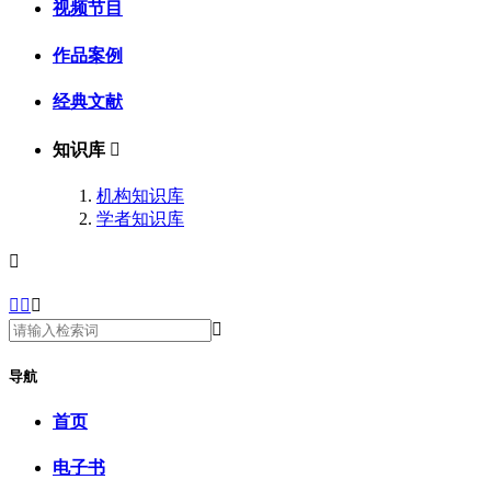
视频节目
作品案例
经典文献
知识库

机构知识库
学者知识库





导航
首页
电子书