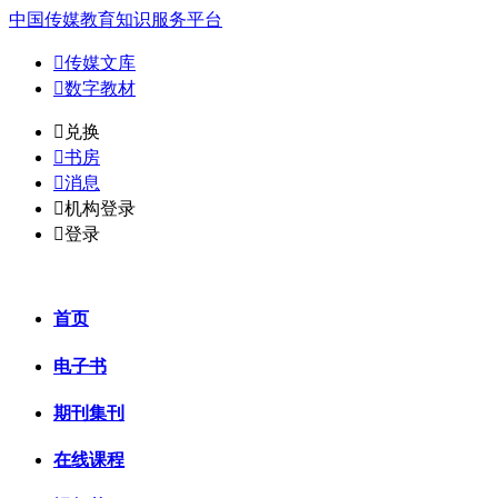
中国传媒教育知识服务平台

传媒文库

数字教材
𐈈
兑换

书房

消息

机构登录

登录
首页
电子书
期刊集刊
在线课程