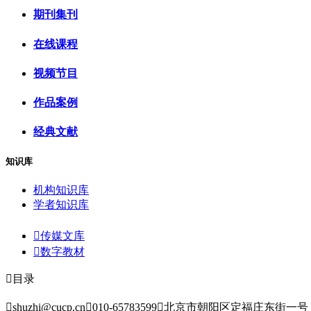
期刊集刊
在线课程
视频节目
作品案例
经典文献
知识库
机构知识库
学者知识库

传媒文库

数字教材

目录

shuzhi@cucp.cn

010-65783599

北京市朝阳区定福庄东街一号