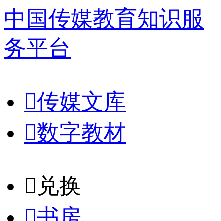
中国传媒教育知识服
务平台

传媒文库

数字教材
𐈈
兑换

书房