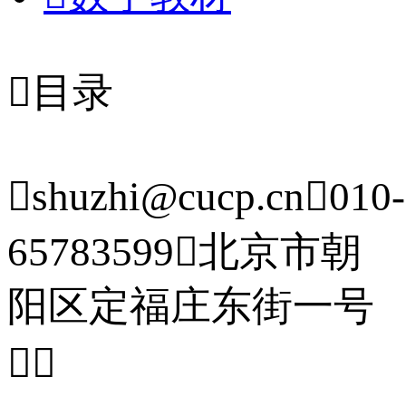

目录

shuzhi@cucp.cn

010-
65783599

北京市朝
阳区定福庄东街一号

