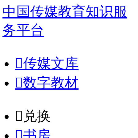
中国传媒教育知识服
务平台

传媒文库

数字教材
𐈈
兑换

书房