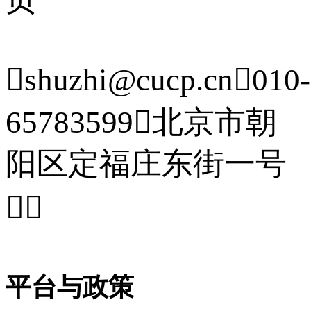

shuzhi@cucp.cn

010-
65783599

北京市朝
阳区定福庄东街一号


平台与政策