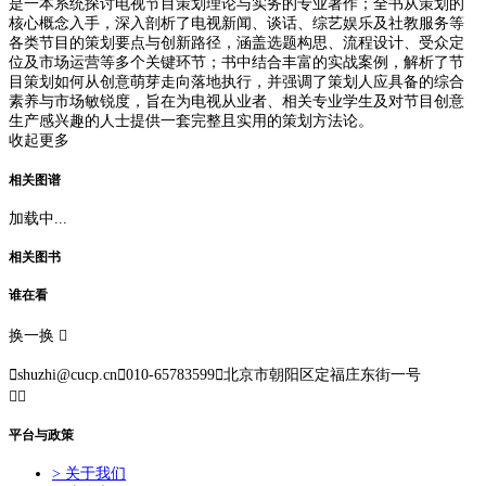
是一本系统探讨电视节目策划理论与实务的专业著作；全书从策划的
核心概念入手，深入剖析了电视新闻、谈话、综艺娱乐及社教服务等
各类节目的策划要点与创新路径，涵盖选题构思、流程设计、受众定
位及市场运营等多个关键环节；书中结合丰富的实战案例，解析了节
目策划如何从创意萌芽走向落地执行，并强调了策划人应具备的综合
素养与市场敏锐度，旨在为电视从业者、相关专业学生及对节目创意
生产感兴趣的人士提供一套完整且实用的策划方法论。
收起更多
相关图谱
加载中...
相关图书
谁在看
换一换


shuzhi@cucp.cn

010-65783599

北京市朝阳区定福庄东街一号


平台与政策
> 关于我们