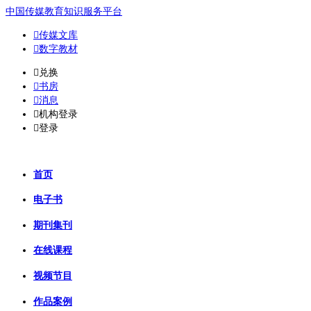
中国传媒教育知识服务平台

传媒文库

数字教材
𐈈
兑换

书房

消息

机构登录

登录
首页
电子书
期刊集刊
在线课程
视频节目
作品案例