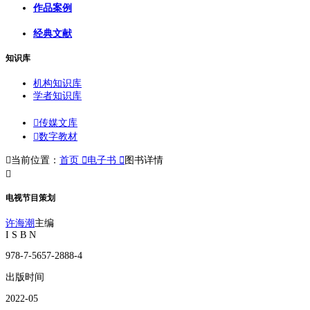
作品案例
经典文献
知识库
机构知识库
学者知识库

传媒文库

数字教材

当前位置：
首页

电子书

图书详情

电视节目策划
许海潮
主编
I S B N
978-7-5657-2888-4
出版时间
2022-05