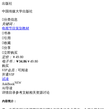
出版社
中国传媒大学出版社

分类信息
关
键
词
：
电视节目
策划
教材

书单

引用

收藏

分享

立即购买
定
价：
￥49.80
电
子
书：
￥34.86
￥49.80
购买
VIP
会
员：
可阅读
开通VIP
试读
NEW
AskBook
AI导读
详情
目录
参考文献
相关资源
讨论
内容简介：