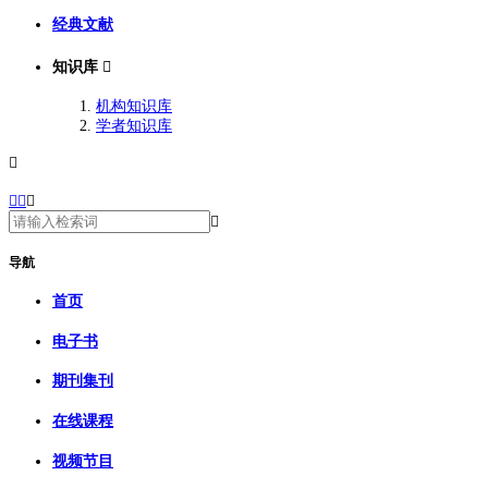
经典文献
知识库

机构知识库
学者知识库





导航
首页
电子书
期刊集刊
在线课程
视频节目