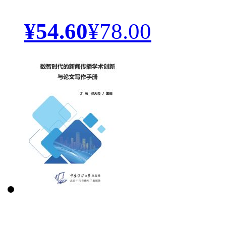
¥54.60
¥78.00