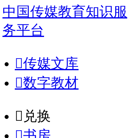
中国传媒教育知识服
务平台

传媒文库

数字教材
𐈈
兑换

书房