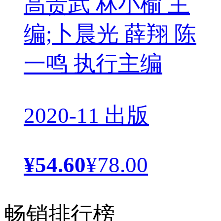
高贵武 林小榆 主
编;卜晨光 薛翔 陈
一鸣 执行主编
2020-11 出版
¥54.60
¥78.00
畅销排行榜