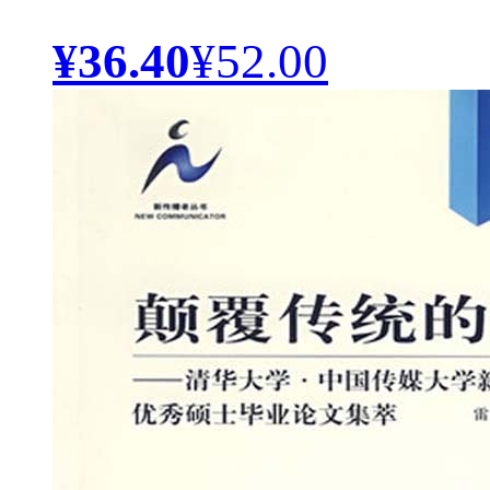
¥36.40
¥52.00