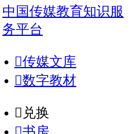
中国传媒教育知识服
务平台

传媒文库

数字教材
𐈈
兑换

书房