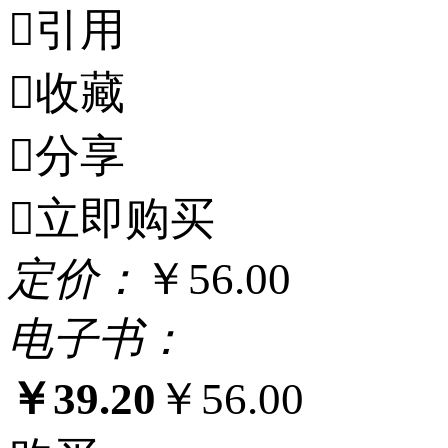

引用

收藏

分享

立即购买
定
价：
￥56.00
电
子
书：
￥39.20
￥56.00