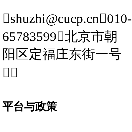

shuzhi@cucp.cn

010-
65783599

北京市朝
阳区定福庄东街一号


平台与政策