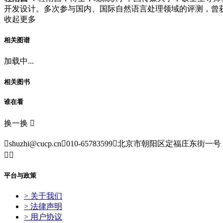
开发设计。多次参与国内、国际自然语言处理领域的评测，曾获
收起更多
相关图谱
加载中...
相关图书
谁在看
换一换


shuzhi@cucp.cn

010-65783599

北京市朝阳区定福庄东街一号


平台与政策
> 关于我们
> 法律声明
> 用户协议