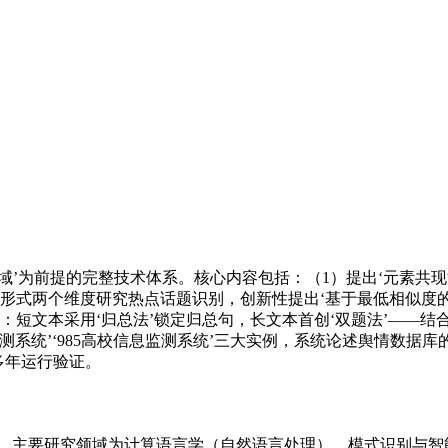
域’为前提的完整技术体系。核心内容包括：（1）提出‘元素共
形式两个维度研究热点话题识别，创新性提出‘基于最低相似度
：短文本采用‘归总法’锁定归总句，长文本首创‘双题法’——结
测系统’‘985高校信息监测系统’三大实例，系统论述舆情数据库
多年运行验证。
。主要研究领域为计算语言学（自然语言处理）、模式识别与智