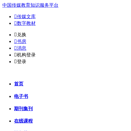
中国传媒教育知识服务平台

传媒文库

数字教材
𐈈
兑换

书房

消息

机构登录

登录
首页
电子书
期刊集刊
在线课程