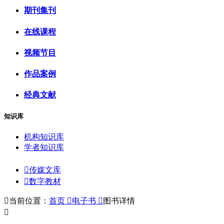
期刊集刊
在线课程
视频节目
作品案例
经典文献
知识库
机构知识库
学者知识库

传媒文库

数字教材

当前位置：
首页

电子书

图书详情
