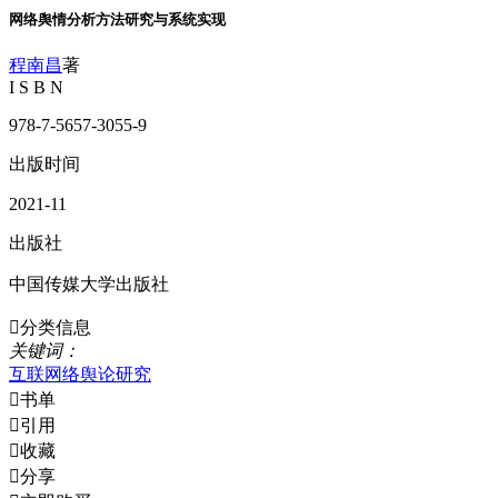
网络舆情分析方法研究与系统实现
程南昌
著
I S B N
978-7-5657-3055-9
出版时间
2021-11
出版社
中国传媒大学出版社

分类信息
关
键
词
：
互联网络
舆论
研究

书单

引用

收藏

分享