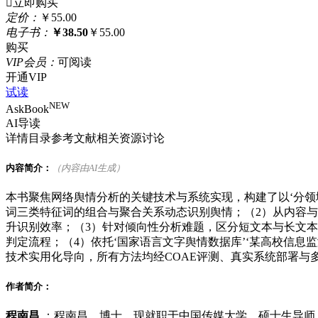

立即购买
定
价：
￥55.00
电
子
书：
￥38.50
￥55.00
购买
VIP
会
员：
可阅读
开通VIP
试读
NEW
AskBook
AI导读
详情
目录
参考文献
相关资源
讨论
内容简介：
（内容由AI生成）
本书聚焦网络舆情分析的关键技术与系统实现，构建了以‘分领
词三类特征词的组合与聚合关系动态识别舆情；（2）从内容与
升识别效率；（3）针对倾向性分析难题，区分短文本与长文本
判定流程；（4）依托‘国家语言文字舆情数据库’‘某高校信息监
技术实用化导向，所有方法均经COAE评测、真实系统部署与
作者简介：
程南昌
：程南昌，博士，现就职于中国传媒大学，硕士生导师