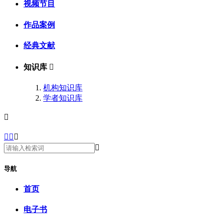
视频节目
作品案例
经典文献
知识库

机构知识库
学者知识库





导航
首页
电子书