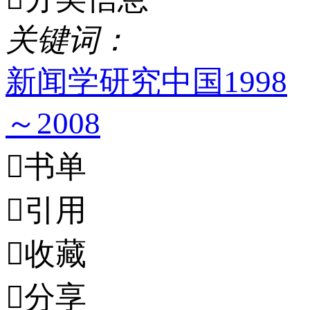
关
键
词
：
新闻学
研究
中国
1998
～2008

书单

引用

收藏

分享