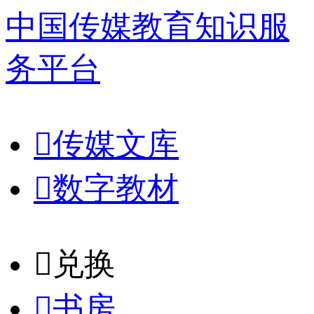
中国传媒教育知识服
务平台

传媒文库

数字教材
𐈈
兑换

书房