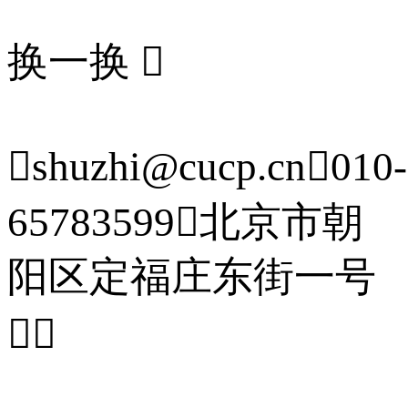
换一换


shuzhi@cucp.cn

010-
65783599

北京市朝
阳区定福庄东街一号

