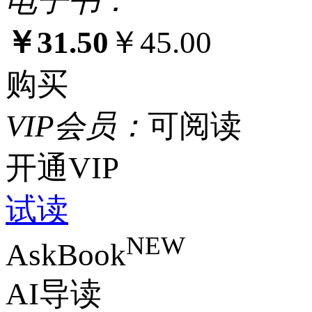
电
子
书：
￥31.50
￥45.00
购买
VIP
会
员：
可阅读
开通VIP
试读
NEW
AskBook
AI导读