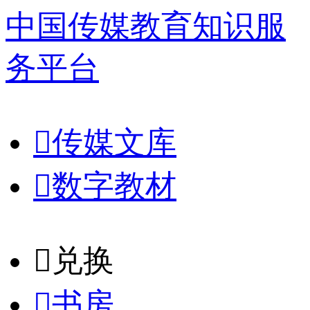
中国传媒教育知识服
务平台

传媒文库

数字教材
𐈈
兑换

书房