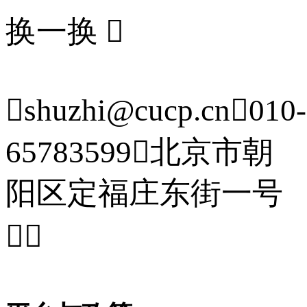
换一换


shuzhi@cucp.cn

010-
65783599

北京市朝
阳区定福庄东街一号

