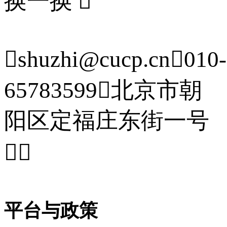
换一换


shuzhi@cucp.cn

010-
65783599

北京市朝
阳区定福庄东街一号


平台与政策