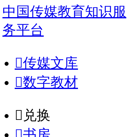
中国传媒教育知识服
务平台

传媒文库

数字教材
𐈈
兑换

书房