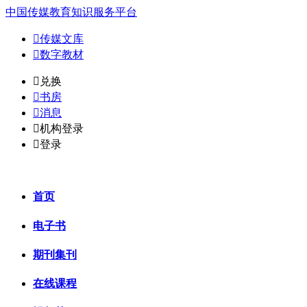
中国传媒教育知识服务平台

传媒文库

数字教材
𐈈
兑换

书房

消息

机构登录

登录
首页
电子书
期刊集刊
在线课程