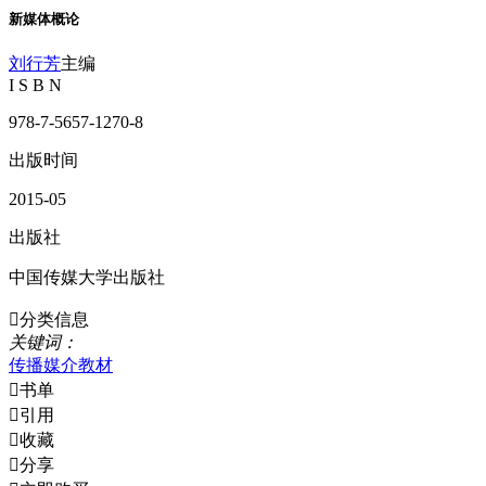
新媒体概论
刘行芳
主编
I S B N
978-7-5657-1270-8
出版时间
2015-05
出版社
中国传媒大学出版社

分类信息
关
键
词
：
传播媒介
教材

书单

引用

收藏

分享