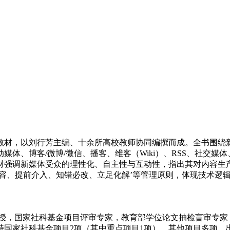
教材，以刘行芳主编、十余所高校教师协同编撰而成。全书围绕
体、博客/微博/微信、播客、维客（Wiki）、RSS、社交
材强调新媒体受众的理性化、自主性与互动性，指出其对内容生
容、提前介入、知错必改、立足化解’等管理原则，体现技术逻
授，国家社科基金项目评审专家，教育部学位论文抽检盲审专家
国家社科基金项目2项（其中重点项目1项），其他项目多项。出