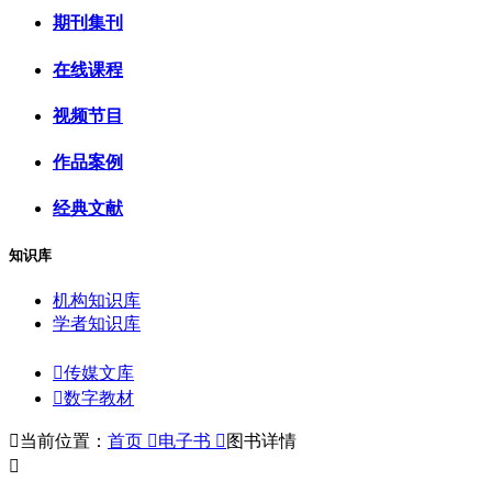
期刊集刊
在线课程
视频节目
作品案例
经典文献
知识库
机构知识库
学者知识库

传媒文库

数字教材

当前位置：
首页

电子书

图书详情
