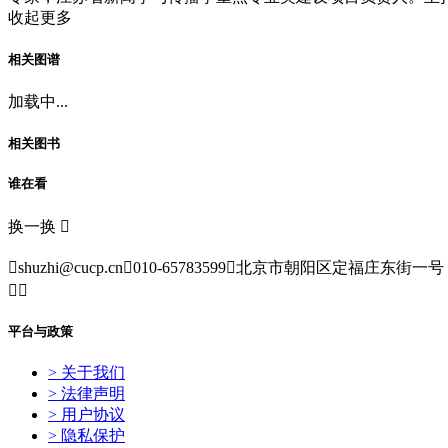
收起更多
相关图谱
加载中...
相关图书
谁在看
换一换


shuzhi@cucp.cn

010-65783599

北京市朝阳区定福庄东街一号


平台与政策
> 关于我们
> 法律声明
> 用户协议
> 隐私保护