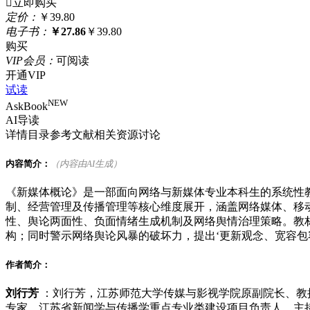

立即购买
定
价：
￥39.80
电
子
书：
￥27.86
￥39.80
购买
VIP
会
员：
可阅读
开通VIP
试读
NEW
AskBook
AI导读
详情
目录
参考文献
相关资源
讨论
内容简介：
（内容由AI生成）
《新媒体概论》是一部面向网络与新媒体专业本科生的系统性
制、经营管理及传播管理等核心维度展开，涵盖网络媒体、移动媒
性、舆论两面性、负面情绪生成机制及网络舆情治理策略。教
构；同时警示网络舆论风暴的破坏力，提出‘更新观念、宽容包
作者简介：
刘行芳
：刘行芳，江苏师范大学传媒与影视学院原副院长、教
专家，江苏省新闻学与传播学重点专业类建设项目负责人。主持