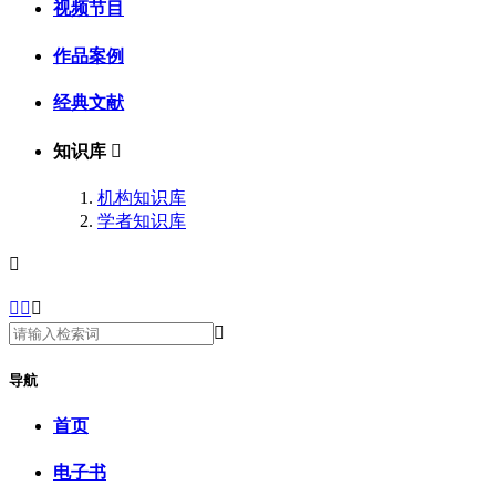
视频节目
作品案例
经典文献
知识库

机构知识库
学者知识库





导航
首页
电子书