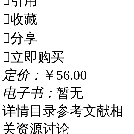

引用

收藏

分享

立即购买
定
价：
￥56.00
电
子
书：
暂无
详情
目录
参考文献
相
关资源
讨论