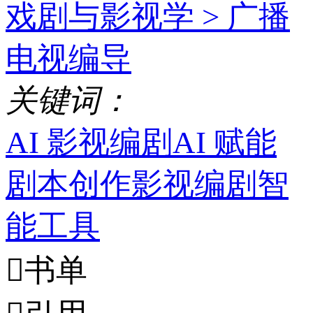
戏剧与影视学 >
广播
电视编导
关
键
词
：
AI 影视编剧
AI 赋能
剧本创作
影视编剧
智
能工具

书单