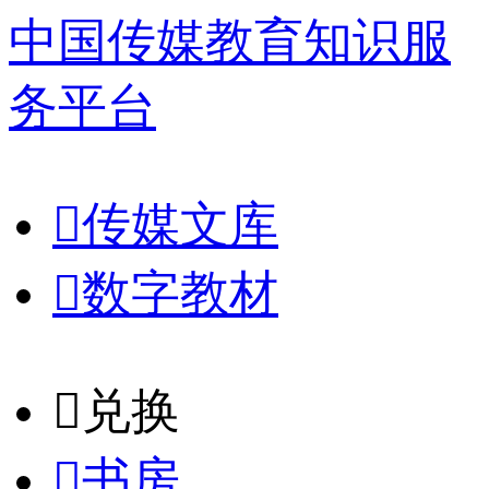
中国传媒教育知识服
务平台

传媒文库

数字教材
𐈈
兑换

书房