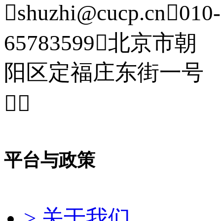

shuzhi@cucp.cn

010-
65783599

北京市朝
阳区定福庄东街一号


平台与政策
> 关于我们