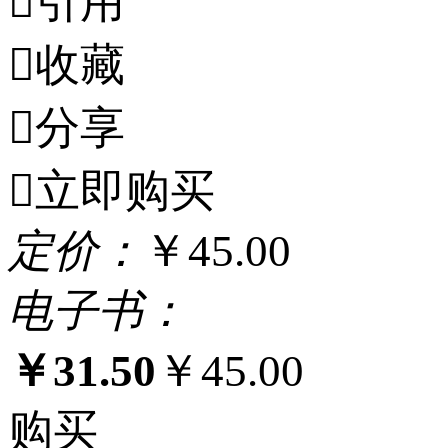

引用

收藏

分享

立即购买
定
价：
￥45.00
电
子
书：
￥31.50
￥45.00
购买