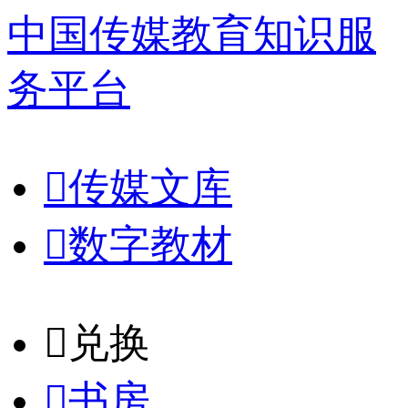
中国传媒教育知识服
务平台

传媒文库

数字教材
𐈈
兑换

书房