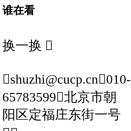
谁在看
换一换


shuzhi@cucp.cn

010-
65783599

北京市朝
阳区定福庄东街一号