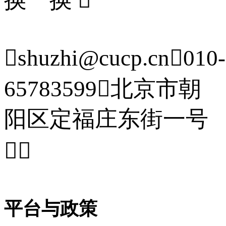

shuzhi@cucp.cn

010-
65783599

北京市朝
阳区定福庄东街一号


平台与政策