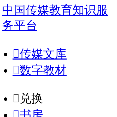
中国传媒教育知识服
务平台

传媒文库

数字教材
𐈈
兑换

书房