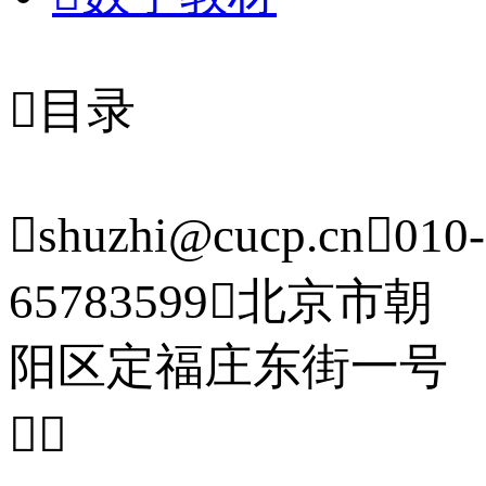

目录

shuzhi@cucp.cn

010-
65783599

北京市朝
阳区定福庄东街一号

