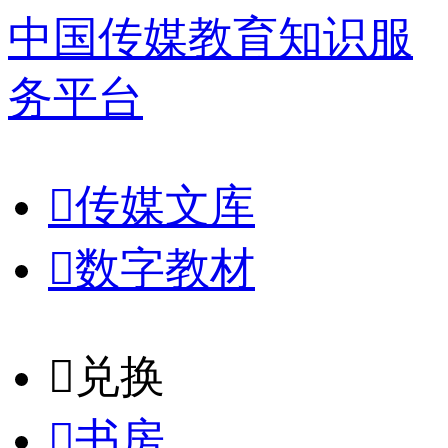
中国传媒教育知识服
务平台

传媒文库

数字教材
𐈈
兑换

书房