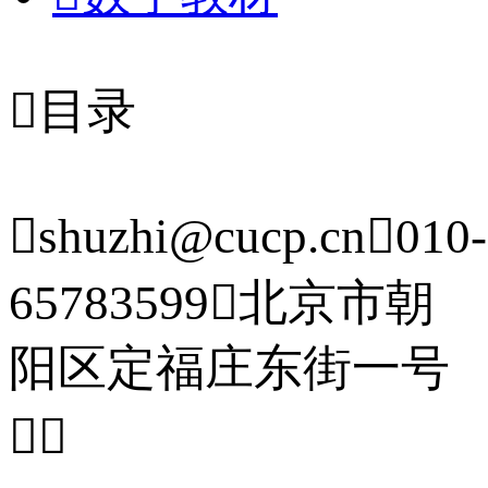

目录

shuzhi@cucp.cn

010-
65783599

北京市朝
阳区定福庄东街一号

