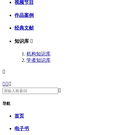
视频节目
作品案例
经典文献
知识库

机构知识库
学者知识库





导航
首页
电子书