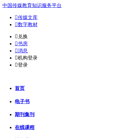
中国传媒教育知识服务平台

传媒文库

数字教材
𐈈
兑换

书房

消息

机构登录

登录
首页
电子书
期刊集刊
在线课程