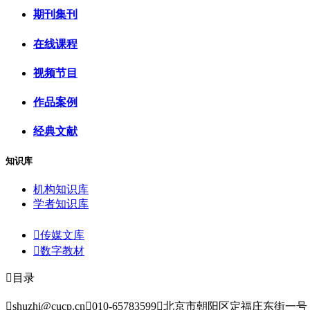
期刊集刊
在线课程
视频节目
作品案例
经典文献
知识库
机构知识库
学者知识库

传媒文库

数字教材

目录

shuzhi@cucp.cn

010-65783599

北京市朝阳区定福庄东街一号