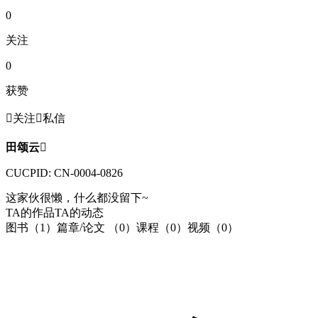
0
关注
0
获赞

关注

私信
田颂云

CUCPID: CN-0004-0826
这家伙很懒，什么都没留下~
TA的作品
TA的动态
图书（1）
篇章/论文 （0）
课程（0）
视频（0）