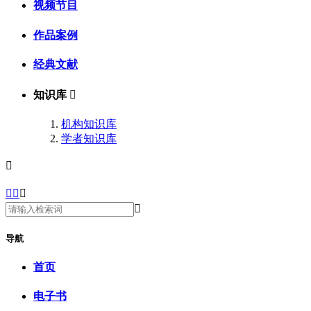
视频节目
作品案例
经典文献
知识库

机构知识库
学者知识库





导航
首页
电子书