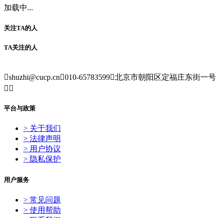
加载中...
关注TA的人
TA关注的人

shuzhi@cucp.cn

010-65783599

北京市朝阳区定福庄东街一号


平台与政策
> 关于我们
> 法律声明
> 用户协议
> 隐私保护
用户服务
> 常见问题
> 使用帮助