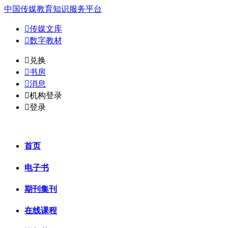
中国传媒教育知识服务平台

传媒文库

数字教材
𐈈
兑换

书房

消息

机构登录

登录
首页
电子书
期刊集刊
在线课程