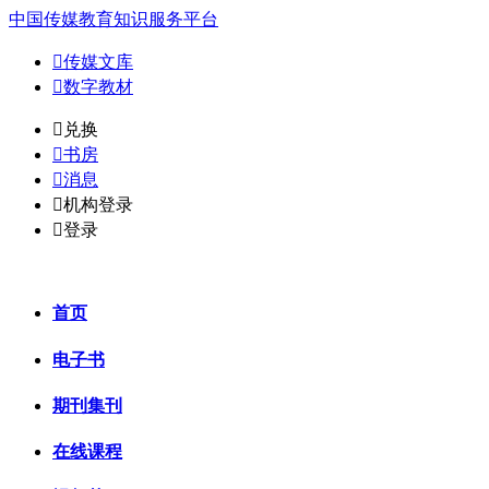
中国传媒教育知识服务平台

传媒文库

数字教材
𐈈
兑换

书房

消息

机构登录

登录
首页
电子书
期刊集刊
在线课程