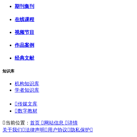
期刊集刊
在线课程
视频节目
作品案例
经典文献
知识库
机构知识库
学者知识库

传媒文库

数字教材

当前位置：
首页

网站信息

详情
关于我们

法律声明

用户协议

隐私保护
