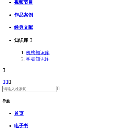
视频节目
作品案例
经典文献
知识库

机构知识库
学者知识库





导航
首页
电子书