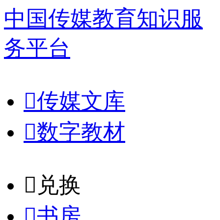
中国传媒教育知识服
务平台

传媒文库

数字教材
𐈈
兑换

书房