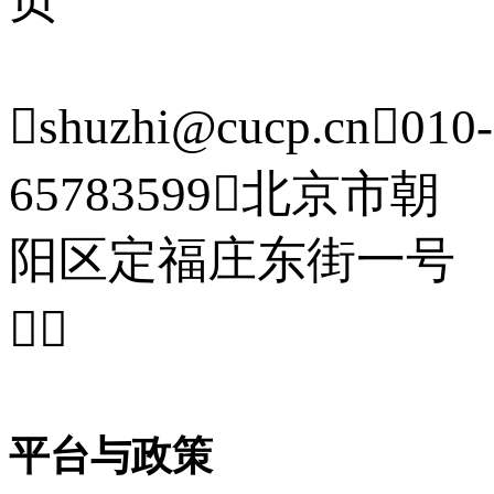

shuzhi@cucp.cn

010-
65783599

北京市朝
阳区定福庄东街一号


平台与政策