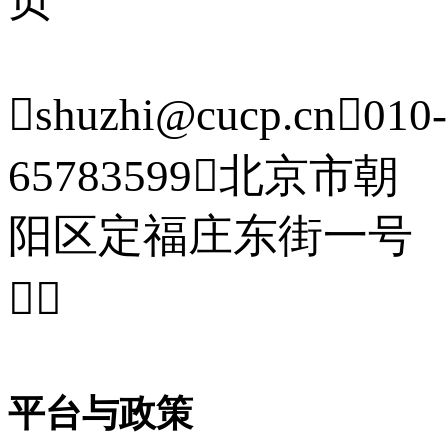

shuzhi@cucp.cn

010-
65783599

北京市朝
阳区定福庄东街一号


平台与政策