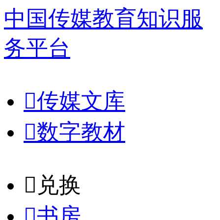
中国传媒教育知识服
务平台

传媒文库

数字教材
𐈈
兑换

书房