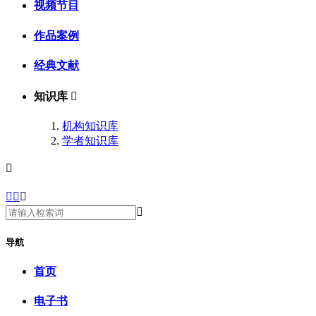
视频节目
作品案例
经典文献
知识库

机构知识库
学者知识库





导航
首页
电子书