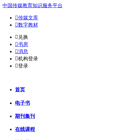
中国传媒教育知识服务平台

传媒文库

数字教材
𐈈
兑换

书房

消息

机构登录

登录
首页
电子书
期刊集刊
在线课程