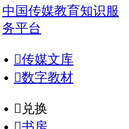
中国传媒教育知识服
务平台

传媒文库

数字教材
𐈈
兑换

书房