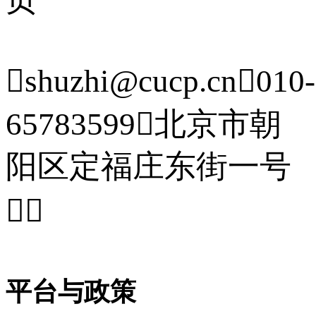

shuzhi@cucp.cn

010-
65783599

北京市朝
阳区定福庄东街一号


平台与政策