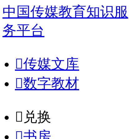
中国传媒教育知识服
务平台

传媒文库

数字教材
𐈈
兑换

书房