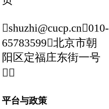

shuzhi@cucp.cn

010-
65783599

北京市朝
阳区定福庄东街一号


平台与政策