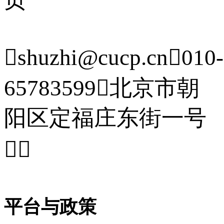

shuzhi@cucp.cn

010-
65783599

北京市朝
阳区定福庄东街一号


平台与政策