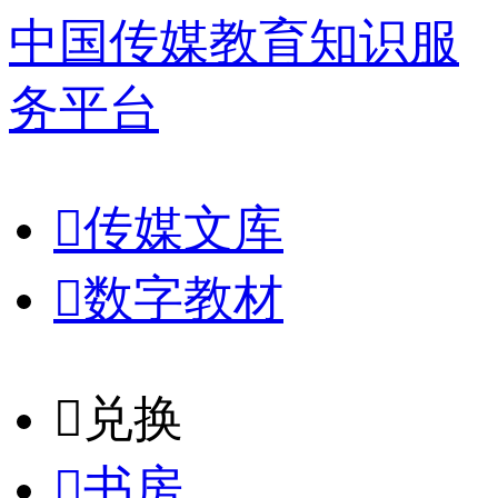
中国传媒教育知识服
务平台

传媒文库

数字教材
𐈈
兑换

书房