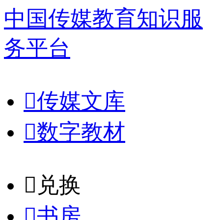
中国传媒教育知识服
务平台

传媒文库

数字教材
𐈈
兑换

书房