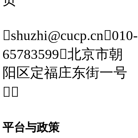

shuzhi@cucp.cn

010-
65783599

北京市朝
阳区定福庄东街一号


平台与政策