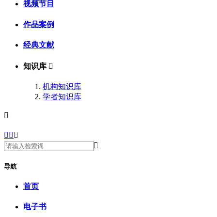
视频节目
作品案例
经典文献
知识库

机构知识库
学者知识库





导航
首页
电子书