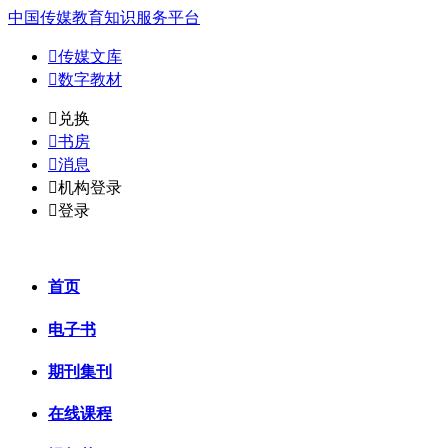
中国传媒教育知识服务平台

传媒文库

数字教材
𐈈
兑换

书房

消息

机构登录

登录
首页
电子书
期刊集刊
在线课程