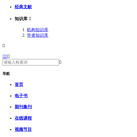
经典文献
知识库

机构知识库
学者知识库





导航
首页
电子书
期刊集刊
在线课程
视频节目