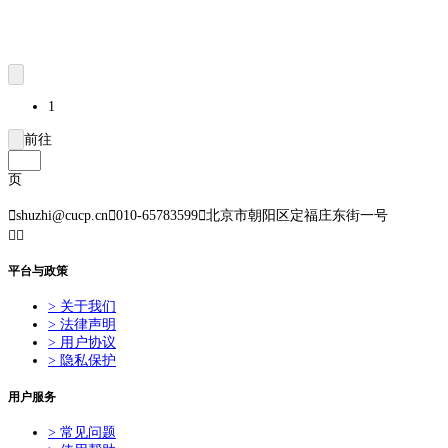
1
前往
页

shuzhi@cucp.cn

010-65783599

北京市朝阳区定福庄东街一号


平台与政策
> 关于我们
> 法律声明
> 用户协议
> 隐私保护
用户服务
> 常见问题