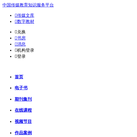
中国传媒教育知识服务平台

传媒文库

数字教材
𐈈
兑换

书房

消息

机构登录

登录
首页
电子书
期刊集刊
在线课程
视频节目
作品案例