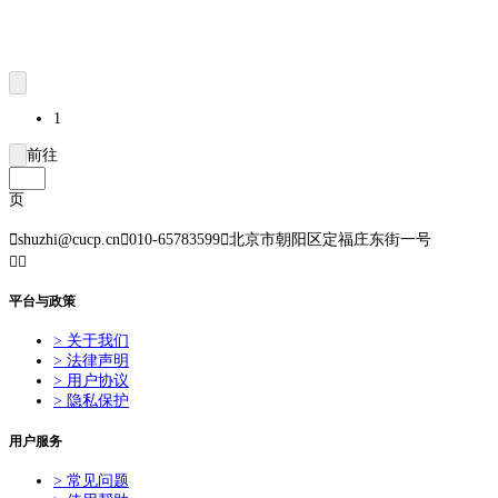
1
前往
页

shuzhi@cucp.cn

010-65783599

北京市朝阳区定福庄东街一号


平台与政策
> 关于我们
> 法律声明
> 用户协议
> 隐私保护
用户服务
> 常见问题