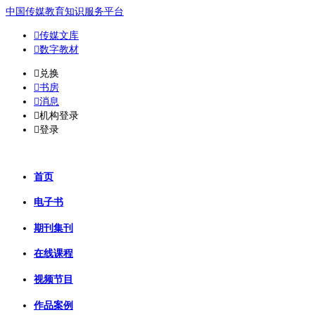
中国传媒教育知识服务平台

传媒文库

数字教材
𐈈
兑换

书房

消息

机构登录

登录
首页
电子书
期刊集刊
在线课程
视频节目
作品案例