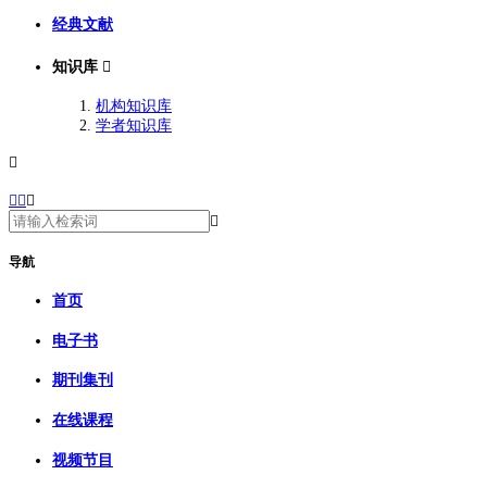
经典文献
知识库

机构知识库
学者知识库





导航
首页
电子书
期刊集刊
在线课程
视频节目