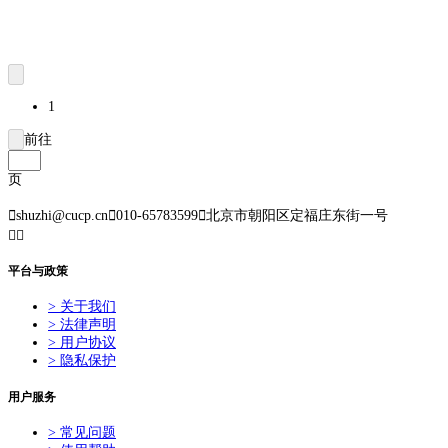
1
前往
页

shuzhi@cucp.cn

010-65783599

北京市朝阳区定福庄东街一号


平台与政策
> 关于我们
> 法律声明
> 用户协议
> 隐私保护
用户服务
> 常见问题