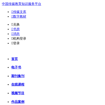
中国传媒教育知识服务平台

传媒文库

数字教材
𐈈
兑换

书房

消息

机构登录

登录
首页
电子书
期刊集刊
在线课程
视频节目
作品案例