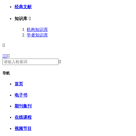
经典文献
知识库

机构知识库
学者知识库





导航
首页
电子书
期刊集刊
在线课程
视频节目