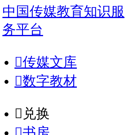
中国传媒教育知识服
务平台

传媒文库

数字教材
𐈈
兑换

书房