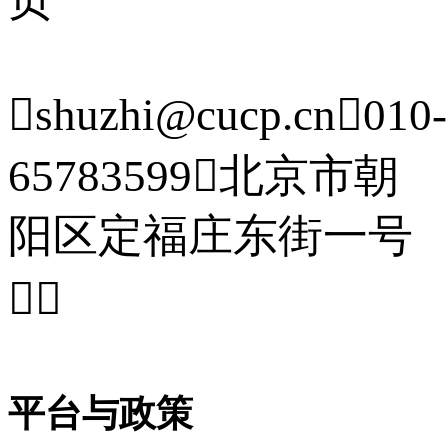

shuzhi@cucp.cn

010-
65783599

北京市朝
阳区定福庄东街一号


平台与政策