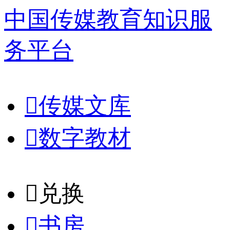
中国传媒教育知识服
务平台

传媒文库

数字教材
𐈈
兑换

书房