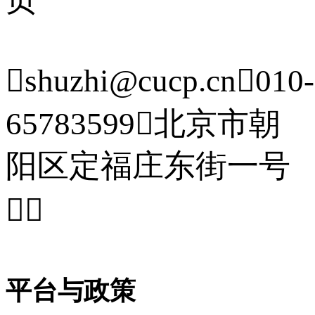

shuzhi@cucp.cn

010-
65783599

北京市朝
阳区定福庄东街一号


平台与政策