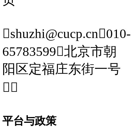

shuzhi@cucp.cn

010-
65783599

北京市朝
阳区定福庄东街一号


平台与政策