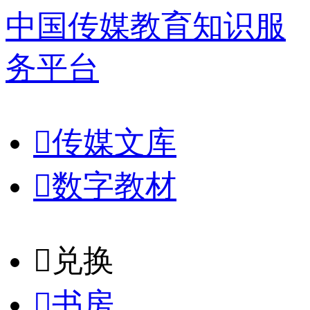
中国传媒教育知识服
务平台

传媒文库

数字教材
𐈈
兑换

书房