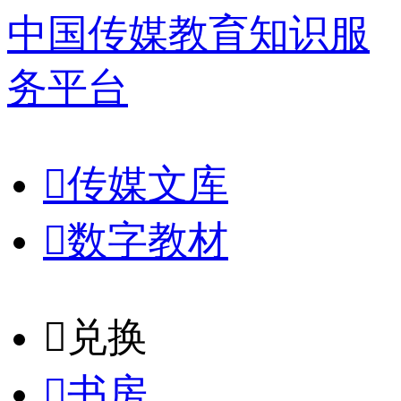
中国传媒教育知识服
务平台

传媒文库

数字教材
𐈈
兑换

书房