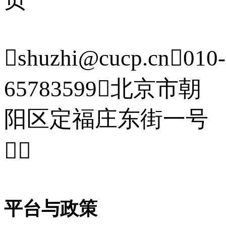

shuzhi@cucp.cn

010-
65783599

北京市朝
阳区定福庄东街一号


平台与政策