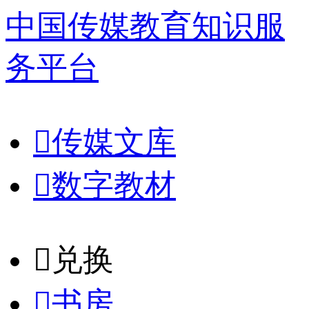
中国传媒教育知识服
务平台

传媒文库

数字教材
𐈈
兑换

书房