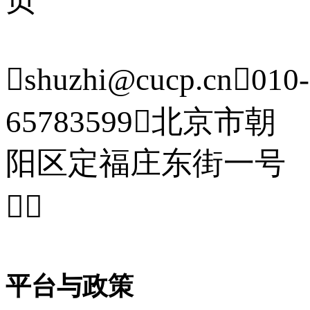

shuzhi@cucp.cn

010-
65783599

北京市朝
阳区定福庄东街一号


平台与政策