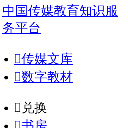
中国传媒教育知识服
务平台

传媒文库

数字教材
𐈈
兑换

书房