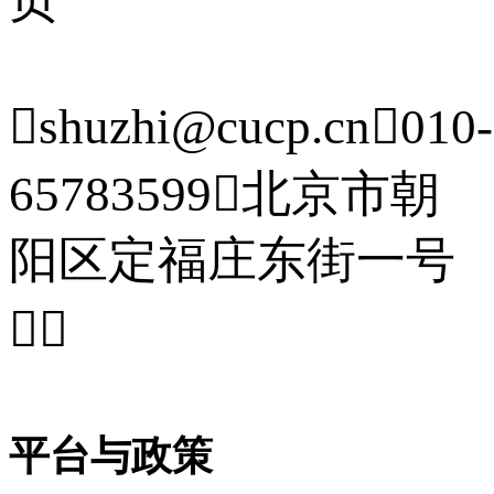

shuzhi@cucp.cn

010-
65783599

北京市朝
阳区定福庄东街一号


平台与政策