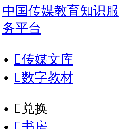
中国传媒教育知识服
务平台

传媒文库

数字教材
𐈈
兑换

书房