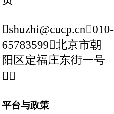

shuzhi@cucp.cn

010-
65783599

北京市朝
阳区定福庄东街一号


平台与政策