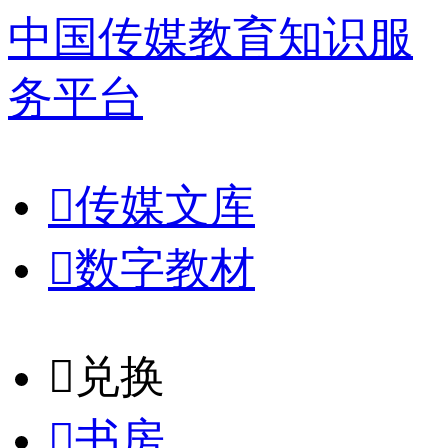
中国传媒教育知识服
务平台

传媒文库

数字教材
𐈈
兑换

书房