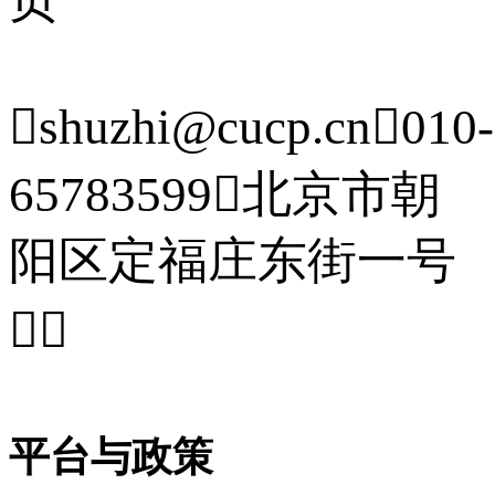

shuzhi@cucp.cn

010-
65783599

北京市朝
阳区定福庄东街一号


平台与政策