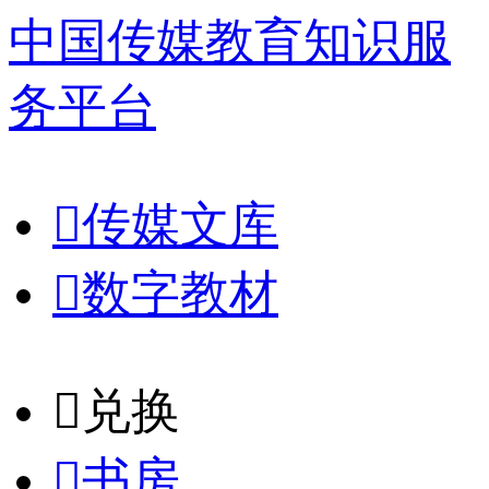
中国传媒教育知识服
务平台

传媒文库

数字教材
𐈈
兑换

书房