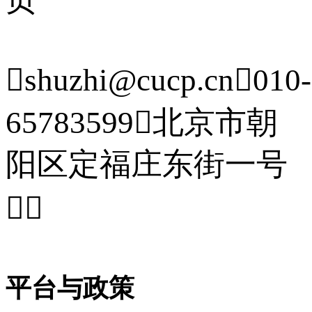

shuzhi@cucp.cn

010-
65783599

北京市朝
阳区定福庄东街一号


平台与政策