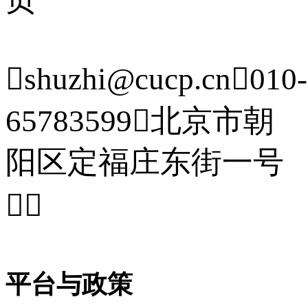

shuzhi@cucp.cn

010-
65783599

北京市朝
阳区定福庄东街一号


平台与政策