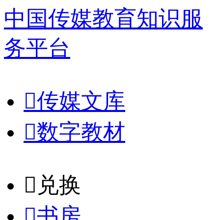
中国传媒教育知识服
务平台

传媒文库

数字教材
𐈈
兑换

书房