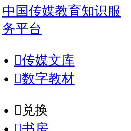
中国传媒教育知识服
务平台

传媒文库

数字教材
𐈈
兑换

书房