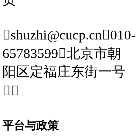

shuzhi@cucp.cn

010-
65783599

北京市朝
阳区定福庄东街一号


平台与政策