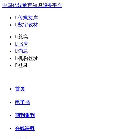
中国传媒教育知识服务平台

传媒文库

数字教材
𐈈
兑换

书房

消息

机构登录

登录
首页
电子书
期刊集刊
在线课程