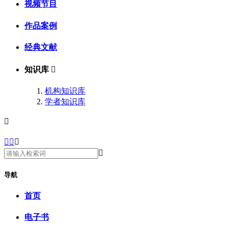
视频节目
作品案例
经典文献
知识库

机构知识库
学者知识库





导航
首页
电子书