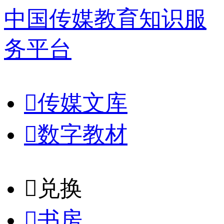
中国传媒教育知识服
务平台

传媒文库

数字教材
𐈈
兑换

书房