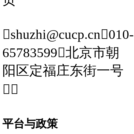

shuzhi@cucp.cn

010-
65783599

北京市朝
阳区定福庄东街一号


平台与政策