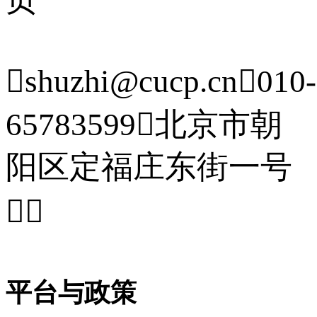

shuzhi@cucp.cn

010-
65783599

北京市朝
阳区定福庄东街一号


平台与政策