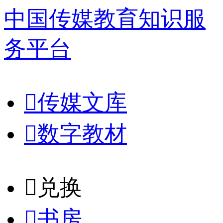
中国传媒教育知识服
务平台

传媒文库

数字教材
𐈈
兑换

书房