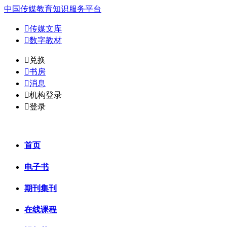
中国传媒教育知识服务平台

传媒文库

数字教材
𐈈
兑换

书房

消息

机构登录

登录
首页
电子书
期刊集刊
在线课程