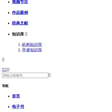
视频节目
作品案例
经典文献
知识库

机构知识库
学者知识库





导航
首页
电子书