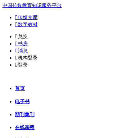
中国传媒教育知识服务平台

传媒文库

数字教材
𐈈
兑换

书房

消息

机构登录

登录
首页
电子书
期刊集刊
在线课程