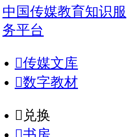
中国传媒教育知识服
务平台

传媒文库

数字教材
𐈈
兑换

书房