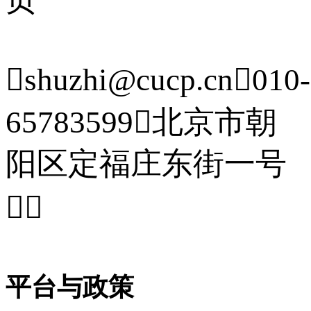

shuzhi@cucp.cn

010-
65783599

北京市朝
阳区定福庄东街一号


平台与政策