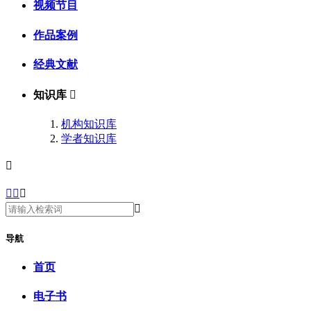
视频节目
作品案例
经典文献
知识库

机构知识库
学者知识库





导航
首页
电子书