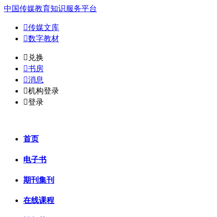
中国传媒教育知识服务平台

传媒文库

数字教材
𐈈
兑换

书房

消息

机构登录

登录
首页
电子书
期刊集刊
在线课程